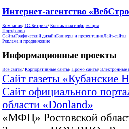
Интернет-агентство «ВебСтр
Компания
/
1C-Битрикс
/
Контактная информация
Портфолио
Сайты
Графический дизайн
Баннеры и презентации
Лайт-сайты
Реклама и продвижение
Информационные проекты
Все сайты
/
Корпоративные сайты
/
Промо-сайты
/
Электронные 
Сайт газеты «Кубанские 
Сайт официального порта
области «Donland»
«МФЦ» Ростовской облас